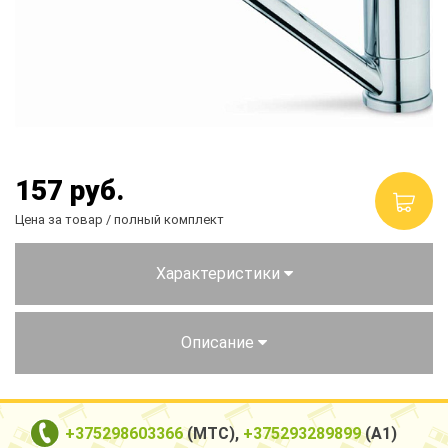
Столы и стулья
Смесители
Главная
О компании
157
руб.
Каталог
Цена за товар / полный комплект
Скидки
Характеристики
Оплата и доставка
Рассрочка
Описание
Контакты
+375298603366
(МТС),
+375293289899
(А1)